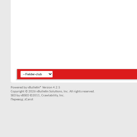
Powered by vBulletin® Version 4.2.5
Copyright © 2026 vBulletin Solutions, Inc. All rights reserved.
SEO by vBSEO ©2011, Crawlability, Inc.
Перевод: zCarot