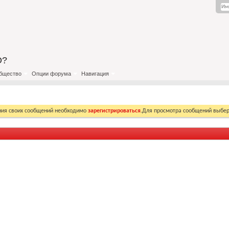
О?
бщество
Опции форума
Навигация
ния своих сообщений необходимо
зарегистрироваться
.Для просмотра сообщений выбер