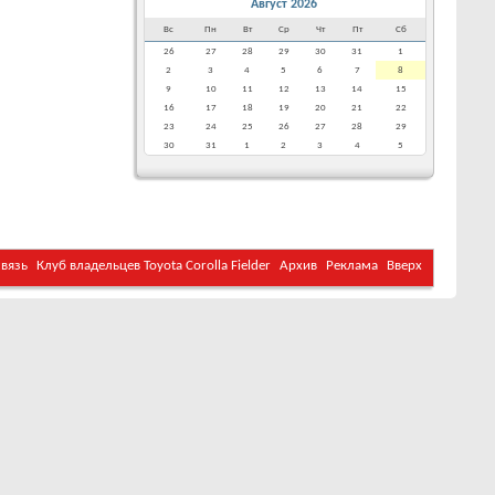
Август 2026
Вс
Пн
Вт
Ср
Чт
Пт
Сб
26
27
28
29
30
31
1
2
3
4
5
6
7
8
9
10
11
12
13
14
15
16
17
18
19
20
21
22
23
24
25
26
27
28
29
30
31
1
2
3
4
5
связь
Клуб владельцев Toyota Corolla Fielder
Архив
Реклама
Вверх