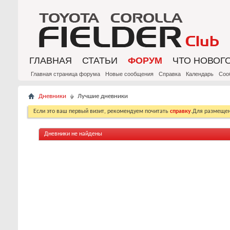
ГЛАВНАЯ
СТАТЬИ
ФОРУМ
ЧТО НОВОГ
Главная страница форума
Новые сообщения
Справка
Календарь
Соо
Дневники
Лучшие дневники
Если это ваш первый визит, рекомендуем почитать
справку
.Для размеще
Дневники не найдены