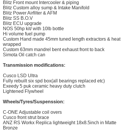
Blitz Front mount Intercooler & piping
Blitz Custom alloy sump & Intake Manifold
Blitz Power Airfilter & AFM
Blitz SS B.O.V
Blitz ECU upgrade
NOS 50hp kit/ with 10lb bottle
Hi volume fuel pump
Custom Hand made 45mm tuned length extractors & heat
wrapped
Custom 63mm mandrel bent exhaust front to back
Simota Oil catch can
Transmission modifications:
Cusco LSD Ultra
Fully rebuilt six spd box(all bearings replaced etc)
Exeedy 5 puk ceramic heavy duty clutch
Lightened Flywheel
Wheels/Tyres/Suspenssion:
C-ONE Adjustable coil overs
Cusco front strut brace
ANZ RS Workx Replica lightweight 18x8.5inch in Matte
Bronze