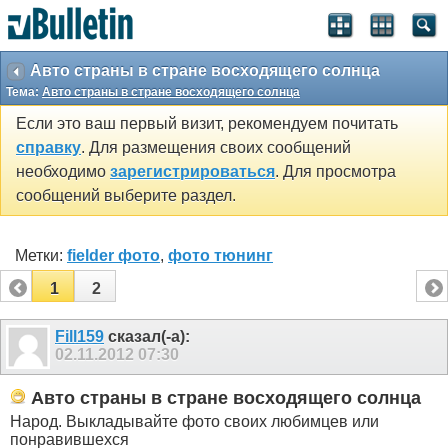
SEO by vBSEO ©2011, Crawlability, Inc.
Авто страны в стране восходящего солнца
Тема:
Авто страны в стране восходящего солнца
Если это ваш первый визит, рекомендуем почитать
справку
. Для размещения своих сообщений
необходимо
зарегистрироваться
. Для просмотра
сообщений выберите раздел.
Метки:
fielder фото
,
фото тюнинг
1
2
Fill159
сказал(-а):
02.11.2012
07:30
Авто страны в стране восходящего солнца
Народ. Выкладывайте фото своих любимцев или
понравившехся