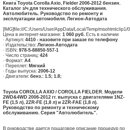
Книга Toyota Corolla Axio, Fielder 2006-2012 бензин.
Каталог з/ч для технического обслуживания.
Автолюбитель. Руководство по ремонту и
эксплуатации автомобиля. Легион-Aвтодата
[IMG]file:///C:/Users/User/AppData/Local/Temp/msohtmlclip1/
Цена в интернет-магазине:
1 060 руб.
Есть в наличии
· Артикул:
4410
- назовите при заказе по телефону
· Издательство:
Легион-Aвтодата
· ISBN:
978-5-88850-557-1
· Число страниц:
424
· Формат:
А4
· Переплет:
Мягкий
· Годы выпуска:
2006-12
· Двигатели:
бенз.: 1.5; 1.8;
Toyota COROLLA AXIO / COROLLA FIELDER.
Модели
2WD&4WD 2006-2012 гг. выпуска c двигателями 1NZ-
FE (1,5 л), 2ZR-FE (1,8 л) и 2ZR-FAE (1,8 л).
Руководство по ремонту и техническому
обслуживанию. Серия "Автолюбитель".
В руководстве дается пошаговое описание процедур по