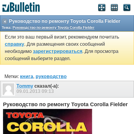
SEO by vBSEO ©2011, Crawlability, Inc.
Руководство по ремонту Toyota Corolla Fielder
Тема:
Руководство по ремонту Toyota Corolla Fielder
Если это ваш первый визит, рекомендуем почитать
справку
. Для размещения своих сообщений
необходимо
зарегистрироваться
. Для просмотра
сообщений выберите раздел.
Метки:
книга
,
руководство
Tommy
сказал(-а):
09.01.2013
09:13
Руководство по ремонту Toyota Corolla Fielder