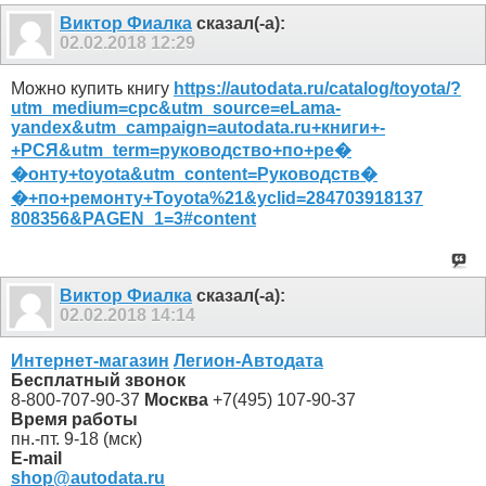
Виктор Фиалка
сказал(-а):
02.02.2018
12:29
Можно купить книгу
https://autodata.ru/catalog/toyota/?
utm_medium=cpc&utm_source=eLama-
yandex&utm_campaign=autodata.ru+книги+-
+РСЯ&utm_term=руководство+по+ре�
�онту+toyota&utm_content=Руководств�
�+по+ремонту+Toyota%21&yclid=284703918137
808356&PAGEN_1=3#content
Виктор Фиалка
сказал(-а):
02.02.2018
14:14
Интернет-магазин
Легион-Автодата
Бесплатный звонок
8-800-707-90-37
Москва
+7(495) 107-90-37
Время работы
пн.-пт. 9-18 (мск)
E-mail
shop@autodata.ru