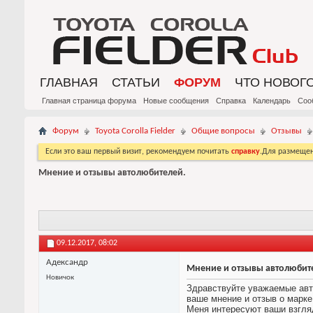
ГЛАВНАЯ
СТАТЬИ
ФОРУМ
ЧТО НОВОГ
Главная страница форума
Новые сообщения
Справка
Календарь
Соо
Форум
Toyota Corolla Fielder
Общие вопросы
Отзывы
Если это ваш первый визит, рекомендуем почитать
справку
.Для размеще
Мнение и отзывы автолюбителей.
09.12.2017,
08:02
Адександр
Мнение и отзывы автолюбит
Новичок
Здравствуйте уважаемые авт
ваше мнение и отзыв о марке 
Меня интересуют ваши взгляд