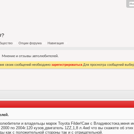
О?
бщество
Опции форума
Навигация
Мнение и отзывы автолюбителей.
ния своих сообщений необходимо
зарегистрироваться
.Для просмотра сообщений выбер
елей.
олюбители и владельцы марок Toyota Filder!Сам с Владивостока,меня и
2000 по 2004г.120 кузов,двигатель 1ZZ,1,8 л.4wd что вы скажете об эти
ы как с положительной стороны так и с отрицательной.