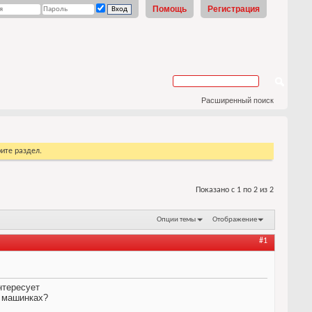
Помощь
Регистрация
Расширенный поиск
ите раздел.
Показано с 1 по 2 из 2
Опции темы
Отображение
#1
нтересует
х машинках?