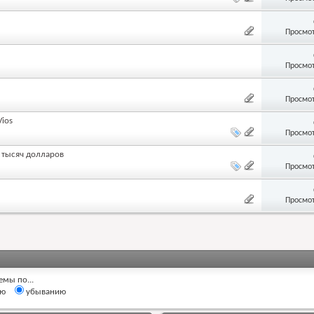
Просмот
Просмот
Просмот
ios
Просмот
0 тысяч долларов
Просмот
Просмот
емы по...
ию
убыванию