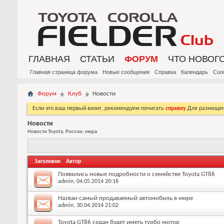
ГЛАВНАЯ
СТАТЬИ
ФОРУМ
ЧТО НОВОГ
Главная страница форума
Новые сообщения
Справка
Календарь
Соо
Форум
Клуб
Новости
Если это ваш первый визит, рекомендуем почитать
справку
.Для размеще
Новости
Новости Toyota, России, мира
Заголовок
/
Автор
Появились новые подробности о семействе Toyota GT86
admin
, 04.05.2014 20:16
Назван самый продаваемый автомобиль в мире
admin
, 30.04.2014 21:02
Toyota GT86 седан будет иметь турбо мотор