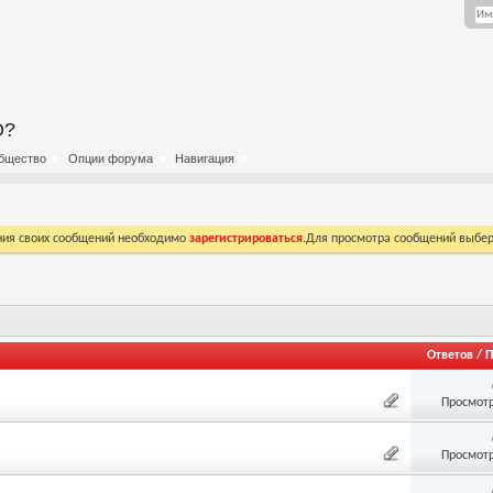
О?
бщество
Опции форума
Навигация
ния своих сообщений необходимо
зарегистрироваться
.Для просмотра сообщений выбер
Ответов
/
П
Просмотр
Просмотр