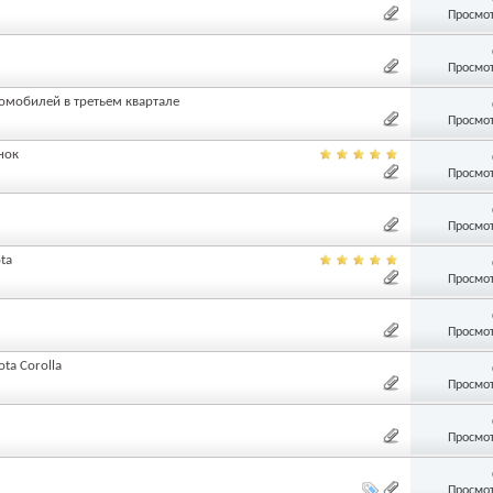
Просмот
Просмот
томобилей в третьем квартале
Просмот
нок
Просмот
Просмот
ta
Просмот
Просмот
ta Corolla
Просмот
Просмот
Просмот