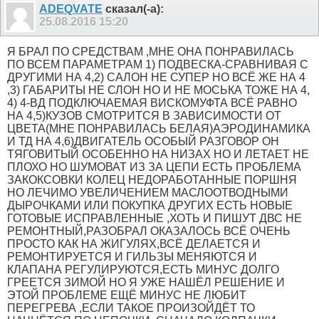
ADEQVATE
сказал(-а):
25.08.2016
15:20
Я БРАЛ ПО СРЕДСТВАМ ,МНЕ ОНА ПОНРАВИЛАСЬ
ПО ВСЕМ ПАРАМЕТРАМ 1) ПОДВЕСКА-СРАВНИВАЯ С
ДРУГИМИ НА 4,2) САЛОН НЕ СУПЕР НО ВСЁ ЖЕ НА 4
,3) ГАБАРИТЫ НЕ СЛОН НО И НЕ МОСЬКА ТОЖЕ НА 4,
4) 4-ВД ПОДКЛЮЧАЕМАЯ ВИСКОМУФТА ВСЁ РАВНО
НА 4,5)КУЗОВ СМОТРИТСЯ В ЗАВИСИМОСТИ ОТ
ЦВЕТА(МНЕ ПОНРАВИЛАСЬ БЕЛАЯ)АЭРОДИНАМИКА
И ТД НА 4,6)ДВИГАТЕЛЬ ОСОБЫЙ РАЗГОВОР ОН
ТЯГОВИТЫЙ ОСОБЕННО НА НИЗАХ НО И ЛЕТАЕТ НЕ
ПЛОХО НО ШУМОВАТ ИЗ ЗА ЦЕПИ ЕСТЬ ПРОБЛЕМА
ЗАКОКСОВКИ КОЛЕЦ НЕДОРАБОТАННЫЕ ПОРШНЯ
НО ЛЕЧИМО УВЕЛИЧЕНИЕМ МАСЛООТВОДНЫМИ
ДЫРОЧКАМИ ИЛИ ПОКУПКА ДРУГИХ ЕСТЬ НОВЫЕ
ГОТОВЫЕ ИСПРАВЛЕННЫЕ ,ХОТЬ И ПИШУТ ДВС НЕ
РЕМОНТНЫЙ,РАЗОБРАЛ ОКАЗАЛОСЬ ВСЁ ОЧЕНЬ
ПРОСТО КАК НА ЖИГУЛЯХ,ВСЁ ДЕЛАЕТСЯ И
РЕМОНТИРУЕТСЯ И ГИЛЬЗЫ МЕНЯЮТСЯ И
КЛАПАНА РЕГУЛИРУЮТСЯ,ЕСТЬ МИНУС ДОЛГО
ГРЕЕТСЯ ЗИМОЙ НО Я УЖЕ НАШЁЛ РЕШЕНИЕ И
ЭТОЙ ПРОБЛЕМЕ ЕЩЁ МИНУС НЕ ЛЮБИТ
ПЕРЕГРЕВА ,ЕСЛИ ТАКОЕ ПРОИЗОЙДЁТ ТО