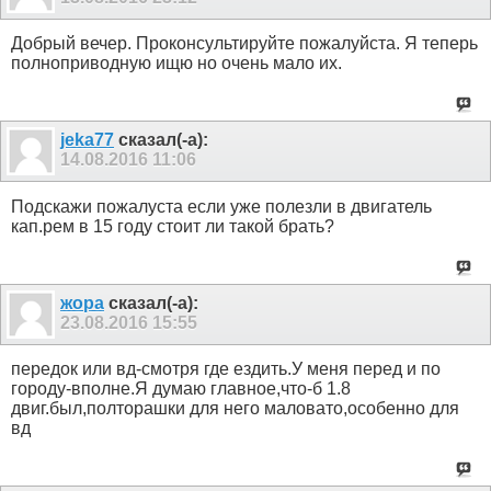
Добрый вечер. Проконсультируйте пожалуйста. Я теперь
полноприводную ищю но очень мало их.
jeka77
сказал(-а):
14.08.2016
11:06
Подскажи пожалуста если уже полезли в двигатель
кап.рем в 15 году стоит ли такой брать?
жора
сказал(-а):
23.08.2016
15:55
передок или вд-смотря где ездить.У меня перед и по
городу-вполне.Я думаю главное,что-б 1.8
двиг.был,полторашки для него маловато,особенно для
вд