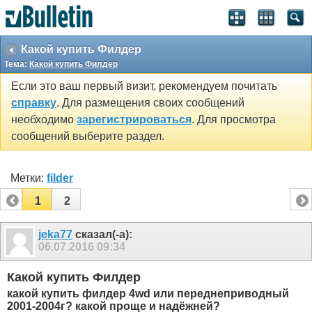
SEO by vBSEO ©2011, Crawlability, Inc.
Какой купить Филдер
Тема:
Какой купить Филдер
Если это ваш первый визит, рекомендуем почитать
справку
. Для размещения своих сообщений
необходимо
зарегистрироваться
. Для просмотра
сообщений выберите раздел.
Метки:
filder
1
2
jeka77
сказал(-а):
06.07.2016
09:34
Какой купить Филдер
какой купить филдер 4wd или переднеприводный
2001-2004г? какой проще и надёжней?