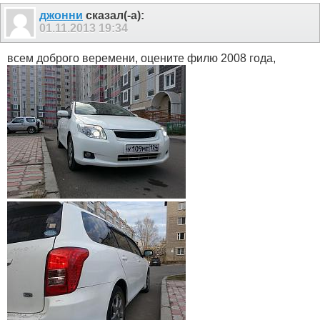
джонни
сказал(-а):
01.11.2013
19:34
всем доброго веремени, оцените филю 2008 года,