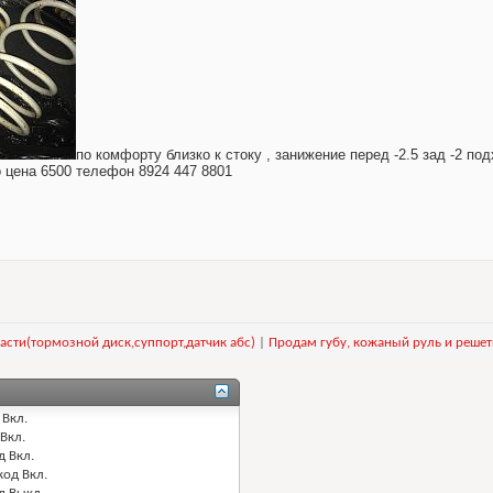
по комфорту близко к стоку , занижение перед -2.5 зад -2 по
 цена 6500 телефон 8924 447 8801
асти(тормозной диск,суппорт,датчик абс)
|
Продам губу, кожаный руль и решет
Вкл.
Вкл.
д
Вкл.
код
Вкл.