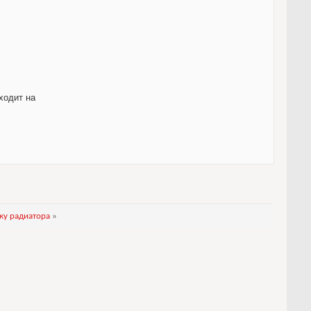
дходит на
ку радиатора
»