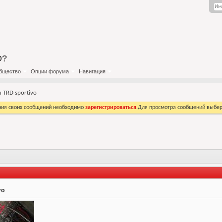
О?
бщество
Опции форума
Навигация
TRD sportivo
ния своих сообщений необходимо
зарегистрироваться
.Для просмотра сообщений выбер
vo