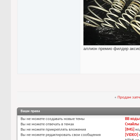
аллион премио филдер аксио
«
Продам запч
Ваши права
Вы
не можете
создавать новые темы
BB коды
Вы
не можете
отвечать в темах
Смайлы
Вы
не можете
прикреплять вложения
[IMG]
ко
Вы
не можете
редактировать свои сообщения
[VIDEO]