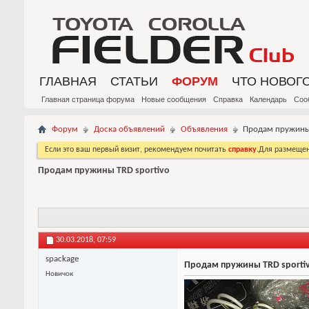
ГЛАВНАЯ
СТАТЬИ
ФОРУМ
ЧТО НОВОГ
Главная страница форума
Новые сообщения
Справка
Календарь
Соо
Форум
Доска объявлений
Объявления
Продам пружины 
Если это ваш первый визит, рекомендуем почитать
справку
.Для размеще
Продам пружины TRD sportivo
30.03.2018,
07:59
spackage
Продам пружины TRD sporti
Новичок