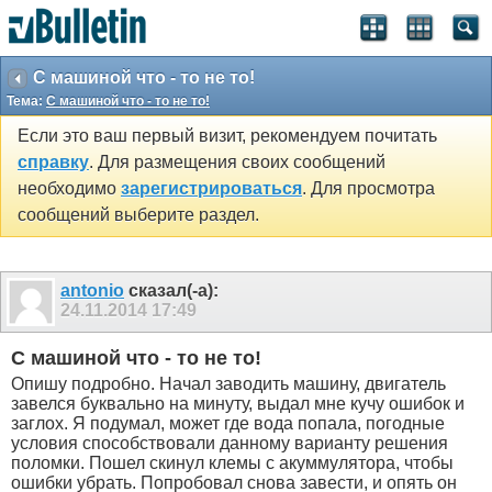
SEO by vBSEO ©2011, Crawlability, Inc.
С машиной что - то не то!
Тема:
С машиной что - то не то!
Если это ваш первый визит, рекомендуем почитать
справку
. Для размещения своих сообщений
необходимо
зарегистрироваться
. Для просмотра
сообщений выберите раздел.
antonio
сказал(-а):
24.11.2014
17:49
С машиной что - то не то!
Опишу подробно. Начал заводить машину, двигатель
завелся буквально на минуту, выдал мне кучу ошибок и
заглох. Я подумал, может где вода попала, погодные
условия способствовали данному варианту решения
поломки. Пошел скинул клемы с акуммулятора, чтобы
ошибки убрать. Попробовал снова завести, и опять он