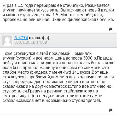
Я раз в 1.5 года перебираю ее стабильно. Разбивается
втулки, начинает закусывать. Вытаскивают новый втулки
и можно ездить еще года 1.5. Много с кем общался,
проблема не единичная. Видимо филдеровская болячка.
Nik774
сказал(-а):
07.01.2016
14:09
Тоже столкнулся с этой проблемой.Поменяли
втулки(сухари) и все норм.Цена вопроса 3000 р.Правда
рейку я привозил снятую,хотя цена осталась бы такая же
если бы я пригнал машину и они сами ее снимали.Это
слабое место филдера.У меня 4wd 141 кузов.Вот ещё
столкнулся с проблемой,поменял всю ходовую,появился
стук спереди,на диогностике мне ничего внятного не
сказали,как и на других мастерских,типо все отлично,но
стук остался.Грешу на резинки стабилизатора,но
смотрел их,люфта нет.Да и ремонтники тоже самое
сказали,смысла нет в их замене,но стук напрягает.