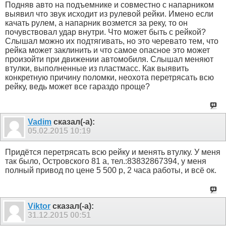
Подняв авто на подъемнике и совместно с напарником
выявил что звук исходит из рулевой рейки. Имено если
качать рулем, а напарник возмется за реку, то он
почувствовал удар внутри. Что может быть с рейкой?
Слышал можно их подтягивать, но это черевато тем, что
рейка может заклинить и что самое опасное это может
произойти при движении автомобиля. Слышал меняют
втулки, выполненные из пластмасс. Как выявить
конкретную причину поломки, неохота перетрясать всю
рейку, ведь может все гараздо проще?
Vadim
сказал(-а):
05.02.2015
10:19
Придётся перетрясать всю рейку и менять втулку. У меня
так было, Островского 81 а, тел.:83832867394, у меня
полный привод по цене 5 500 р, 2 часа работы, и всё ок.
Viktor
сказал(-а):
31.12.2015
00:51