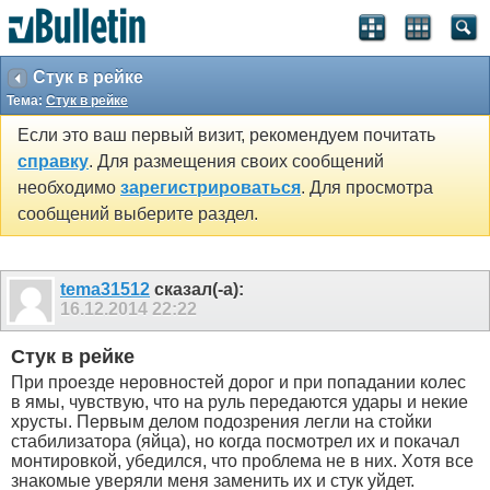
SEO by vBSEO ©2011, Crawlability, Inc.
Стук в рейке
Тема:
Стук в рейке
Если это ваш первый визит, рекомендуем почитать
справку
. Для размещения своих сообщений
необходимо
зарегистрироваться
. Для просмотра
сообщений выберите раздел.
tema31512
сказал(-а):
16.12.2014
22:22
Стук в рейке
При проезде неровностей дорог и при попадании колес
в ямы, чувствую, что на руль передаются удары и некие
хрусты. Первым делом подозрения легли на стойки
стабилизатора (яйца), но когда посмотрел их и покачал
монтировкой, убедился, что проблема не в них. Хотя все
знакомые уверяли меня заменить их и стук уйдет.