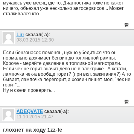
мучаюсь уже месяц где то. Диагностика тоже не кажет
ничего, объехал уже несколько автосервисов... Может
сталкивался кто...
Lirr
сказал(-а):
08.03.2015
12:30
Если бензонасос поменян, нужно убедиться что он
нормально дожимает бензин до топливной рампы.
Короче - меряйте давление в топливной магистрали.
Если чек не горит-значит дело не в электрике.. А кстати,
лампочка чек-а вообще горит? (при вкл. зажигания?) А то
бывает, лампочка перегорит, а хозяин пишет, мол, "чек не
горит"...
Ну и свечи проверить...
ADEQVATE
сказал(-а):
11.10.2015
21:47
глохнет на ходу 1zz-fe