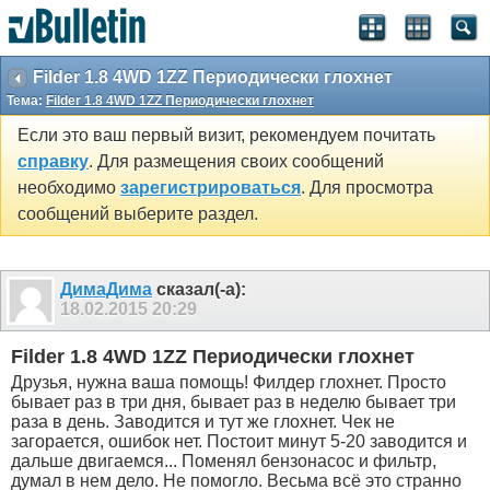
SEO by vBSEO ©2011, Crawlability, Inc.
Filder 1.8 4WD 1ZZ Периодически глохнет
Тема:
Filder 1.8 4WD 1ZZ Периодически глохнет
Если это ваш первый визит, рекомендуем почитать
справку
. Для размещения своих сообщений
необходимо
зарегистрироваться
. Для просмотра
сообщений выберите раздел.
ДимаДима
сказал(-а):
18.02.2015
20:29
Filder 1.8 4WD 1ZZ Периодически глохнет
Друзья, нужна ваша помощь! Филдер глохнет. Просто
бывает раз в три дня, бывает раз в неделю бывает три
раза в день. Заводится и тут же глохнет. Чек не
загорается, ошибок нет. Постоит минут 5-20 заводится и
дальше двигаемся... Поменял бензонасос и фильтр,
думал в нем дело. Не помогло. Весьма всё это странно