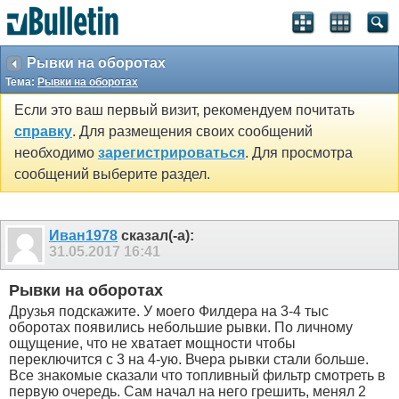
SEO by vBSEO ©2011, Crawlability, Inc.
Рывки на оборотах
Тема:
Рывки на оборотах
Если это ваш первый визит, рекомендуем почитать
справку
. Для размещения своих сообщений
необходимо
зарегистрироваться
. Для просмотра
сообщений выберите раздел.
Иван1978
сказал(-а):
31.05.2017
16:41
Рывки на оборотах
Друзья подскажите. У моего Филдера на 3-4 тыс
оборотах появились небольшие рывки. По личному
ощущение, что не хватает мощности чтобы
переключится с 3 на 4-ую. Вчера рывки стали больше.
Все знакомые сказали что топливный фильтр смотреть в
первую очередь. Сам начал на него грешить, менял 2