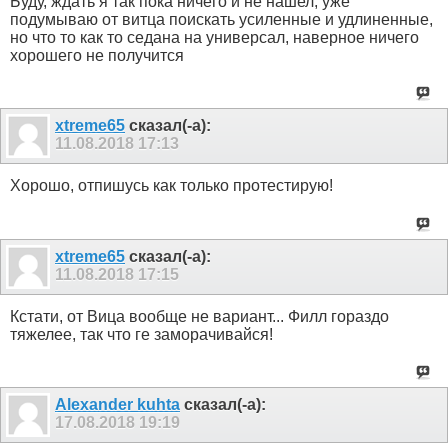
Буду, ждать я так пока ничего и не нашел, уже
подумываю от витца поискать усиленные и удлиненные,
но что то как то седана на универсал, наверное ничего
хорошего не получится
xtreme65
сказал(-а):
11.08.2018
17:13
Хорошо, отпишусь как только протестирую!
xtreme65
сказал(-а):
11.08.2018
17:15
Кстати, от Вица вообще не вариант... Филл гораздо
тяжелее, так что ге заморачивайся!
Alexander kuhta
сказал(-а):
17.08.2018
19:19