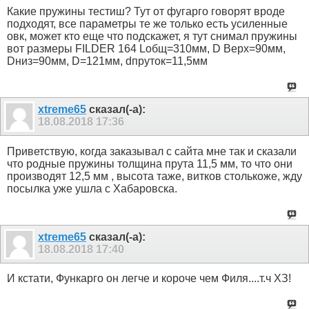
Какие пружины тестиш? Тут от фугарго говорят вроде
подходят, все параметры те же только есть усиленные
овк, может кто еще что подскажет, я тут снимал пружины
вот размеры FILDER 164 Lобщ=310мм, D Верх=90мм,
Dниз=90мм, D=121мм, dпруток=11,5мм
xtreme65
сказал(-а):
18.08.2018
17:36
Приветствую, когда заказывал с сайта мне так и сказали
что родные пружины толщина прута 11,5 мм, то что они
производят 12,5 мм , высота таже, витков столькоже, жду
посылка уже ушла с Хабаровска.
xtreme65
сказал(-а):
18.08.2018
17:40
И кстати, Функарго он легче и короче чем Филя....т.ч ХЗ!