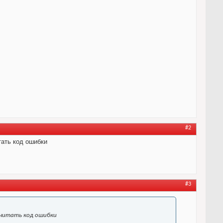
#2
тать код ошибки
#3
 считать код ошибки