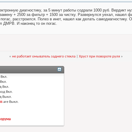
лектронную диагностику, за 5 минут работы содрали 1000 руб. Вердикт 
 замену + 2500 за фильтр + 1500 за чистку. Развернулся уехал, нашел ф
 не погас, расстроился. Полез в инет, нашел как делать самодиагностик
 ДМРВ. И наконец то он погас.
«
не работает омыватель заднего стекла
|
Хруст при повороте руля
»
Вкл.
Вкл.
д
Вкл.
код
Вкл.
од
Выкл.
ks
are
Выкл.
форума