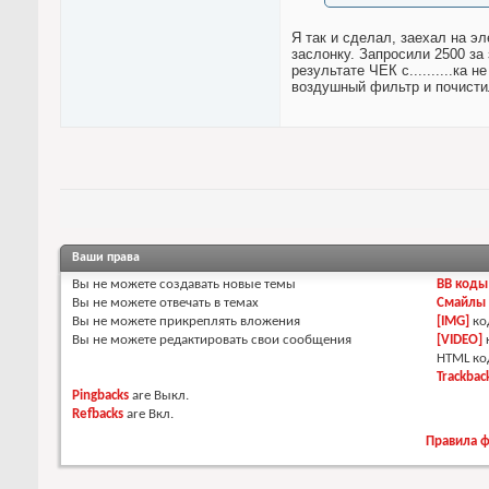
Я так и сделал, заехал на э
заслонку. Запросили 2500 за
результате ЧЕК с..........ка
воздушный фильтр и почистил
Ваши права
Вы
не можете
создавать новые темы
BB коды
Вы
не можете
отвечать в темах
Смайлы
Вы
не можете
прикреплять вложения
[IMG]
ко
Вы
не можете
редактировать свои сообщения
[VIDEO]
HTML к
Trackbac
Pingbacks
are
Выкл.
Refbacks
are
Вкл.
Правила 