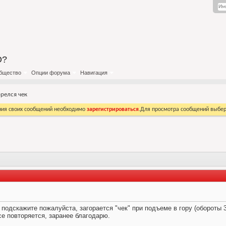
О?
бщество
Опции форума
Навигация
орелся чек
ния своих сообщений необходимо
зарегистрироваться
.Для просмотра сообщений выбер
подскажите пожалуйста, загорается "чек" при подъеме в гору (обороты 3-
се повторяется, заранее благодарю.