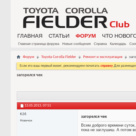
ГЛАВНАЯ
СТАТЬИ
ФОРУМ
ЧТО НОВОГ
Главная страница форума
Новые сообщения
Справка
Календарь
Соо
Форум
Toyota Corolla Fielder
Ремонт и эксплуатация
заг
Если это ваш первый визит, рекомендуем почитать
справку
.Для размеще
загорелся чек
13.05.2013,
07:51
K26
загорелся чек
Новичок
Всем доброго времени суток, 
пока не заглушиш. А потом в