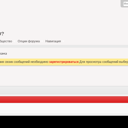
О?
бщество
Опции форума
Навигация
лама
ния своих сообщений необходимо
зарегистрироваться
.Для просмотра сообщений выбер