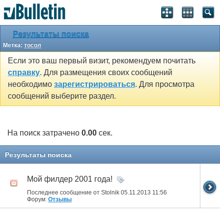
SEO by vBSEO ©2011, Crawlability, Inc.
Результаты поиска
Метка:
тосол
Если это ваш первый визит, рекомендуем почитать
справку
. Для размещения своих сообщений
необходимо
зарегистрироваться
. Для просмотра
сообщений выберите раздел.
На поиск затрачено
0.00
сек.
Результаты поиска
Мой филдер 2001 года!
Последнее сообщение от Stolnik 05.11.2013
11:56
Форум:
Отзывы